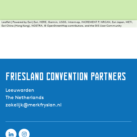
Leaflet
|
Powered by Esri | Esri, HERE, Garmin, USGS, Intermap, INCREMENT P, NRCAN, Esri Japan, METI,
Esri China (Hong Kong), NOSTRA, © OpenStreetMap contributors, and the GIS User Community
Friesland Convention Partners
Leeuwarden
The Netherlands
zakelijk@merkfryslan.nl