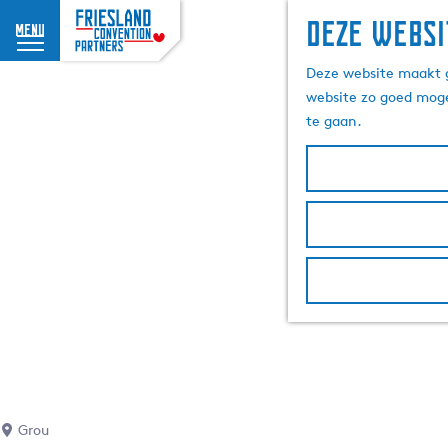
Deze websi
menu
G
Deze website maakt g
a
website zo goed moge
n
te gaan.
a
a
r
d
e
h
o
m
e
p
a
g
e
Grou