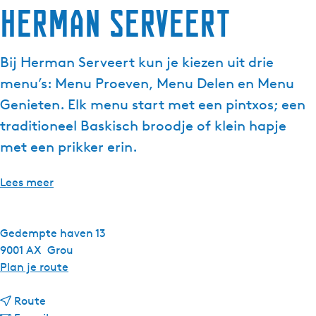
Herman Serveert
Bij Herman Serveert kun je kiezen uit drie
menu’s: Menu Proeven, Menu Delen en Menu
Genieten. Elk menu start met een pintxos; een
traditioneel Baskisch broodje of klein hapje
met een prikker erin.
Lees meer
Gedempte haven 13
9001 AX
Grou
n
Plan je route
a
n
a
Route