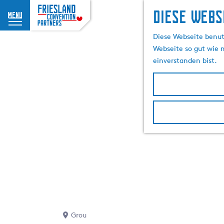
Diese Webs
menu
G
Diese Webseite benutz
e
Webseite so gut wie m
h
einverstanden bist.
e
n
S
i
e
z
u
r
H
o
m
e
p
Grou
a