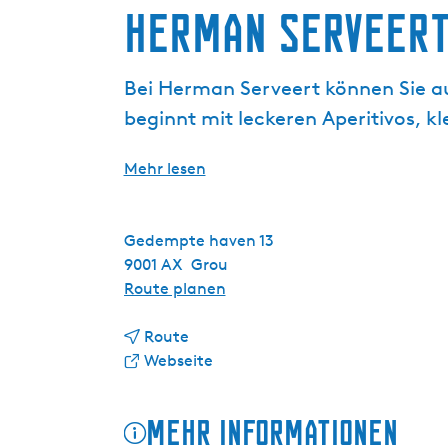
Herman Serveer
g
e
Bei Herman Serveert können Sie a
beginnt mit leckeren Aperitivos, k
Mehr lesen
Gedempte haven 13
9001 AX
Grou
b
Route planen
i
b
s
Route
i
a
H
Webseite
s
b
e
H
H
r
Mehr Informationen
e
e
m