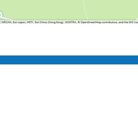
P, NRCAN, Esri Japan, METI, Esri China (Hong Kong), NOSTRA, © OpenStreetMap contributors, and the GIS 