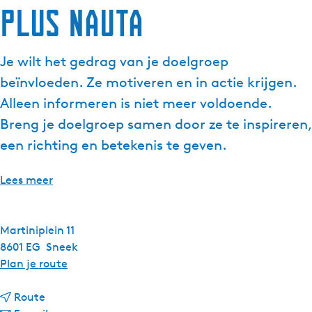
Plus Nauta
g
e
t
Je wilt het gedrag van je doelgroep
a
beïnvloeden. Ze motiveren en in actie krijgen.
a
l
Alleen informeren is niet meer voldoende.
:
Breng je doelgroep samen door ze te inspireren,
N
een richting en betekenis te geven.
e
d
Lees meer
e
r
l
Martiniplein 11
a
8601 EG
Sneek
n
n
Plan je route
d
a
s
n
a
Route