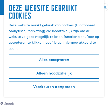
Deze website gebruikt
menu
NL
S
Z
cookies
G
e
o
a
l
e
Deze website maakt gebruik van cookies (Functioneel,
n
e
k
Analytisch, Marketing) die noodzakelijk zijn om de
a
c
e
website zo goed mogelijk te laten functioneren. Door op
a
t
n
accepteren te klikken, geef je aan hiermee akkoord te
r
e
gaan.
d
e
e
r
Alles accepteren
h
t
o
a
m
Alleen noodzakelijk
a
e
l
p
H
Voorkeuren aanpassen
a
u
g
i
e
d
Sneek
i