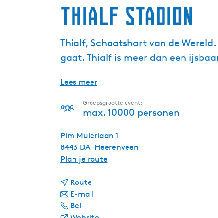
Thialf Stadion
Thialf, Schaatshart van de Wereld.
gaat. Thialf is meer dan een ijsbaa
Lees meer
Groepsgrootte event:
max. 10000 personen
Pim Muierlaan 1
8443 DA
Heerenveen
n
Plan je route
a
n
a
Route
a
n
r
E-mail
T
a
a
T
Bel
h
r
a
v
h
Website