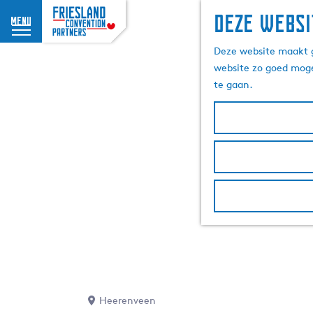
Deze websi
menu
G
Deze website maakt g
a
website zo goed moge
n
te gaan.
a
a
r
d
e
h
o
m
e
p
a
g
e
Heerenveen