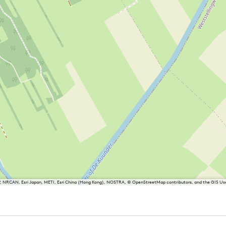
P, NRCAN, Esri Japan, METI, Esri China (Hong Kong), NOSTRA, © OpenStreetMap contributors, and the GIS 