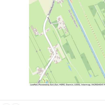
Leaflet
|
Powered by Esri | Esri, HERE, Garmin, USGS, Intermap, INCREMENT 