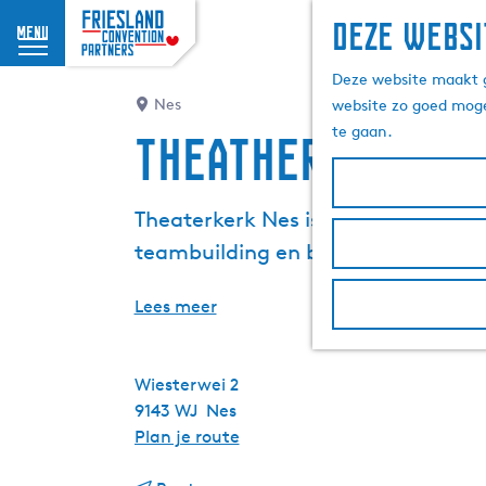
Deze websi
menu
G
Deze website maakt g
a
Nes
website zo goed moge
n
te gaan.
theather kerk n
a
a
r
Theaterkerk Nes is te huur voor g
d
teambuilding en bij gelegenheden 
e
h
o
Lees meer
m
e
p
Wiesterwei 2
a
9143 WJ
Nes
g
n
Plan je route
e
a