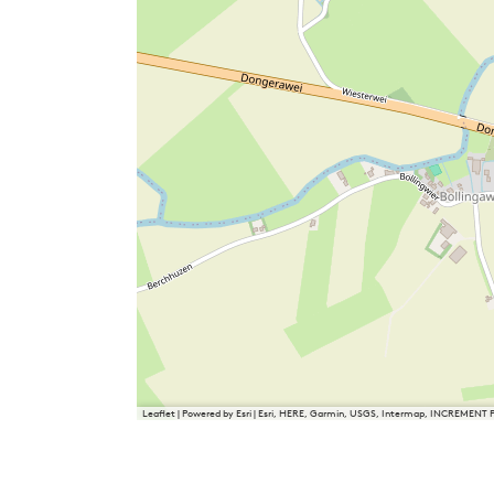
Leaflet
|
Powered by Esri | Esri, HERE, Garmin, USGS, Intermap, INCREMENT 