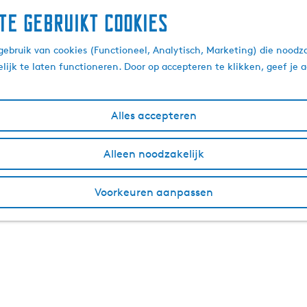
te gebruikt cookies
ebruik van cookies (Functioneel, Analytisch, Marketing) die noodza
lijk te laten functioneren. Door op accepteren te klikken, geef je
es
Alles accepteren
ezelschappen voor vergaderingen, presentaties,
Alleen noodzakelijk
zoals verjaardagen of rouw en trouw.
Voorkeuren aanpassen