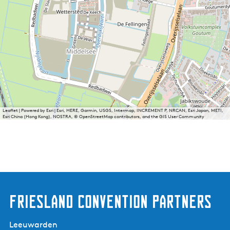
Leaflet
|
Powered by Esri | Esri, HERE, Garmin, USGS, Intermap, INCREMENT P, NRCAN, Esri Japan, METI,
Esri China (Hong Kong), NOSTRA, © OpenStreetMap contributors, and the GIS User Community
Friesland Convention Partners
Leeuwarden