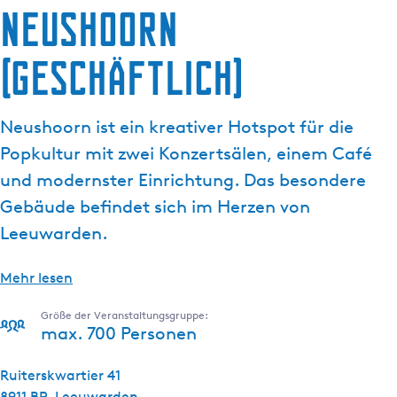
Neushoorn
g
e
(geschäftlich)
Neushoorn ist ein kreativer Hotspot für die
Popkultur mit zwei Konzertsälen, einem Café
und modernster Einrichtung. Das besondere
Gebäude befindet sich im Herzen von
Leeuwarden.
Mehr lesen
Größe der Veranstaltungsgruppe:
max. 700 Personen
Ruiterskwartier 41
8911 BP
Leeuwarden