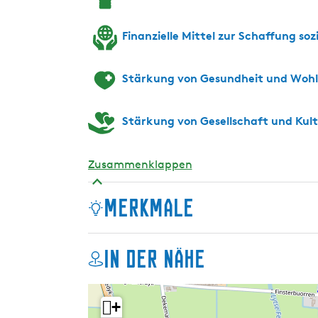
t
i
l
c
Finanzielle Mittel zur Schaffung so
i
h
c
)
Stärkung von Gesundheit und Woh
h
)
Stärkung von Gesellschaft und Kul
Zusammenklappen
Merkmale
In der Nähe
+