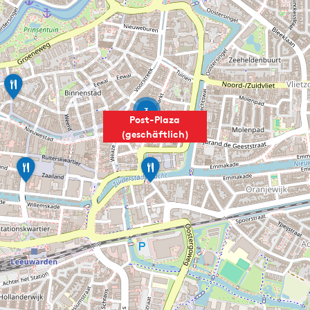
G
r
a
3
n
Post-Plaza
d
(geschäftlich)
C
a
F
D
f
e
r
é
l
i
D
l
n
e
i
k
H
n
&
o
i
E
f
C
e
d
i
t
a
t
l
m
y
o
e
L
k