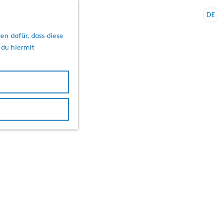
DE
S
p
en dafür, dass diese
r
 du hiermit
a
c
h
e
a
u
s
w
ä
h
l
e
n
A
k