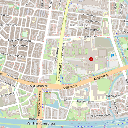
o
a
u
a
n
l
g
P
e
r
o
e
f
v
e
r
l
o
f