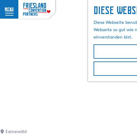
Diese Webs
menu
G
Diese Webseite benutz
e
Webseite so gut wie m
h
einverstanden bist.
e
n
S
i
e
z
u
r
H
o
m
e
p
Earnewâld
a