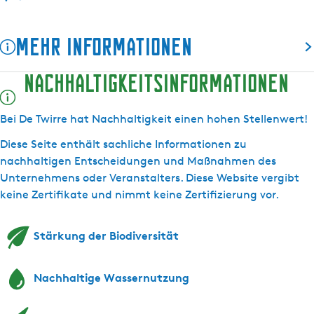
i
D
s
e
Mehr Informationen
D
T
e
w
Nachhaltigkeitsinformationen
T
i
w
r
i
r
Bei De Twirre hat Nachhaltigkeit einen hohen Stellenwert!
r
e
Diese Seite enthält sachliche Informationen zu
r
nachhaltigen Entscheidungen und Maßnahmen des
e
Unternehmens oder Veranstalters. Diese Website vergibt
keine Zertifikate und nimmt keine Zertifizierung vor.
Stärkung der Biodiversität
Nachhaltige Wassernutzung