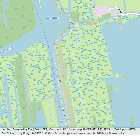
Leaflet
|
Powered by Esri | Esri, HERE, Garmin, USGS, Intermap, INCREMENT P, NRCAN, Esri Japan, METI,
Esri China (Hong Kong), NOSTRA, © OpenStreetMap contributors, and the GIS User Community