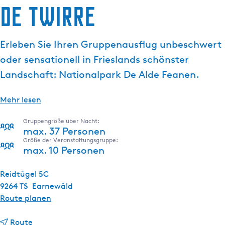
De Twirre
g
e
Erleben Sie Ihren Gruppenausflug unbeschwert
oder sensationell in Frieslands schönster
Landschaft: Nationalpark De Alde Feanen.
Mehr lesen
Gruppengröße über Nacht:
max. 37 Personen
Größe der Veranstaltungsgruppe:
max. 10 Personen
Reidtûgel 5C
9264 TS
Earnewâld
b
Route planen
i
b
s
Route