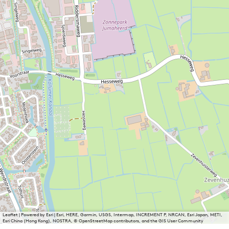
Leaflet
|
Powered by Esri | Esri, HERE, Garmin, USGS, Intermap, INCREMENT P, NRCAN, Esri Japan, METI,
Esri China (Hong Kong), NOSTRA, © OpenStreetMap contributors, and the GIS User Community