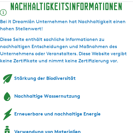
Nachhaltigkeitsinformationen
â
l
n
m
U
n
â
U
l
n
U
n
n
â
t
Bei it Dreamlân Unternehmen hat Nachhaltigkeit einen
n
U
t
n
e
hohen Stellenwert!
t
n
e
U
r
Diese Seite enthält sachliche Informationen zu
e
t
r
n
n
nachhaltigen Entscheidungen und Maßnahmen des
r
e
n
t
e
Unternehmens oder Veranstalters. Diese Website vergibt
n
r
e
e
h
keine Zertifikate und nimmt keine Zertifizierung vor.
e
n
h
r
m
h
e
m
n
e
m
h
e
e
n
Stärkung der Biodiversität
e
m
n
h
n
e
m
Nachhaltige Wassernutzung
n
e
n
Erneuerbare und nachhaltige Energie
Verwendung von Materialien